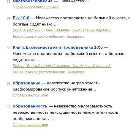
многобезсловесие
— невежество …
36
Църковнославянски речник
Екк.10:6
— Невежество поставляется на большой высоте, а
37
богатые сидят низко …
Библия. Ветхий и Новый заветы. Синодальный перевод.
Библейская энциклопедия арх. Никифора.
Книга Екклесиаста или Проповедника 10:6
—
38
Невежество поставляется на большой высоте, а богатые
сидят низко …
Библия. Ветхий и Новый заветы. Синодальный перевод.
Библейская энциклопедия арх. Никифора.
образование
— невежество неграмотность
39
расформирование роспуск уничтожение …
Словарь антонимов
образованность
— невежество малограмотность
40
невежественность неискушенность некомпетентность
необразованность …
Словарь антонимов