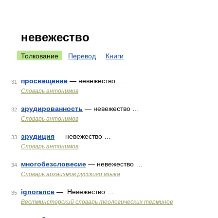
невежество
Толкование
Перевод
Книги
просвещение
— невежество …
31
Словарь антонимов
эрудированность
— невежество …
32
Словарь антонимов
эрудиция
— невежество …
33
Словарь антонимов
многобезсловесие
— невежество …
34
Cловарь архаизмов русского языка
ignorance
— Невежество …
35
Вестминстерский словарь теологических терминов